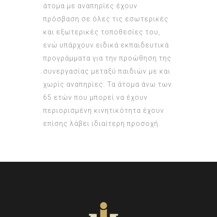
άτομα με αναπηρίες έχουν
πρόσβαση σε όλες τις εσωτερικές
και εξωτερικές τοποθεσίες του,
ενώ υπάρχουν ειδικά εκπαιδευτικά
προγράμματα για την προώθηση της
συνεργασίας μεταξύ παιδιών με και
χωρίς αναπηρίες. Τα άτομα άνω των
65 ετών που μπορεί να έχουν
περιορισμένη κινητικότητα έχουν
επίσης λάβει ιδιαίτερη προσοχή.