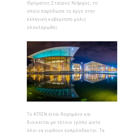
Ιδρύματος Σταύρος Νιάρχος, το
οποίο παρέδωσε το έργο στην
ελληνική κυβέρνηση μόλις
ολοκληρωθεί.
Το ΚΠΙΣΝ είναι δομημένο και
διοικείται με τέτοιο τρόπο ώστε
όλοι να νιώθουν ευπρόσδεκτοι. Τα