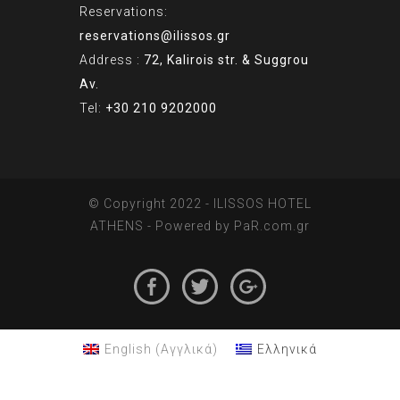
Reservations:
reservations@ilissos.gr
Address :
72, Kalirois str. & Suggrou
Av.
Tel:
+30 210 9202000
© Copyright 2022 - ILISSOS HOTEL
ATHENS - Powered by
PaR.com.gr
English
(
Αγγλικά
)
Ελληνικά