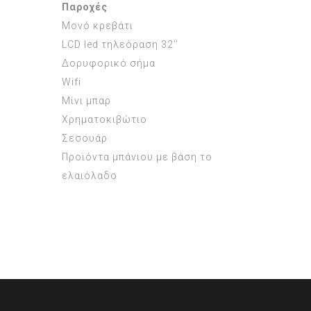
Παροχές
Μονό κρεβάτι
LCD led τηλεόραση 32’’
Δορυφορικό σήμα
Wifi
Μίνι μπαρ
Χρηματοκιβώτιο
Σεσουάρ
Προϊόντα μπάνιου με βάση το
ελαιόλαδο