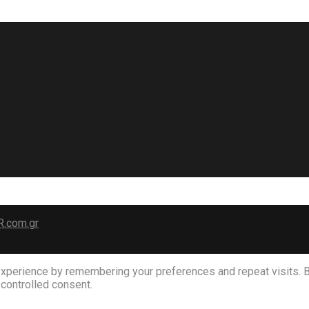
R.com.gr
perience by remembering your preferences and repeat visits. By 
 controlled consent.