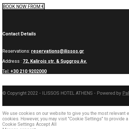
BOOK
NOW
FROM €
Contact Details
Reservations:
reservations@ilissos.gr
Address :
72, Kalirois str. & Suggrou Av.
Tel:
+30 210 9202000
© Copyright 2022 - ILISSOS HOTEL ATHENS - Powered by
Pa
We use cookies on our website to give you the most relevant ex
cookies. However, you may visit "Cookie Settings" to provide a
Cookie Settings
Accept All